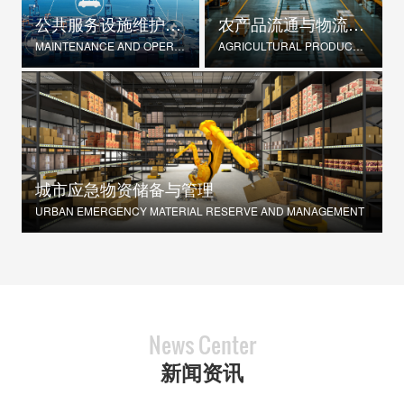
公共服务设施维护与运营
农产品流通与物流优化
MAINTENANCE AND OPERATION OF PUBLIC SERVICE FACILITIES
AGRICULTURAL PRODUCT DISTRIBUTION AND LOGISTICS OPTIMIZATION
城市应急物资储备与管理
URBAN EMERGENCY MATERIAL RESERVE AND MANAGEMENT
News Center
新闻资讯